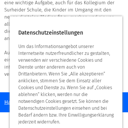
eine wichtige Aufgabe, auch für das Kollegium der
Surheider Schule, die Kinder im Umgang mit den
neuen digitalen Medien fit zu machen und sie vor
allem zu einem verantwortungsvollen Umgang mit
dieser Technik und ihren vielfältigen Möglichkeiten
Datenschutzeinstellungen
anzuleiten.
Um das Informationsangebot unserer
Auch an der Surheider Schule bekommen alle Kinder
Internetseite nutzerfreundlicher zu gestalten,
ein iPad zur Verfügung gestellt, alle Klassen sind mit
verwenden wir verschiedene Cookies und
interaktiven Whiteboards ausgestattet und die Schule
Dienste unter anderem auch von
verfügt über WLAN im ganzen Haus.
Drittanbietern. Wenn Sie „Alle akzeptieren“
anklicken, stimmen Sie dem Einsatz aller
Cookies und Dienste zu. Wenn Sie auf „Cookies
ablehnen“ klicken, werden nur die
notwendigen Cookies gesetzt. Sie können die
Haben Sie noch Fragen?
Datenschutzeinstellungen einsehen und bei
Bedarf ändern bzw. Ihre Einwilligungserklärung
jederzeit widerrufen.